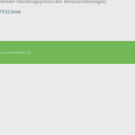
hender flüchtlingspolitischer Herausforderungen:
77032.html
www.onemedien.de