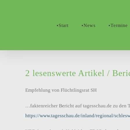
Zum
Inhalt
springen
•Start
•News
•Termine
2 lesenswerte Artikel / Beri
Empfehlung von Flüchtlingsrat SH
…faktenreicher Bericht auf tagesschau.de zu den T
https://www.tagesschau.de/inland/regional/schles