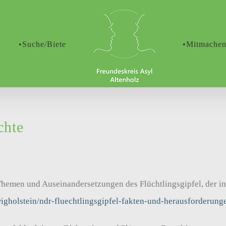
•Suche/Biete
•Mitmache
chte
hemen und Auseinandersetzungen des Flüchtlingsgipfel, der in 
wigholstein/ndr-fluechtlingsgipfel-fakten-und-herausforderung