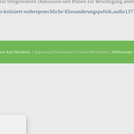
ur fehlgeleiteten Diskussion und Plänen zur Bewältigung anste
rat-kritisiert-widerspruechliche-Einwanderungspolitik,audio13
eis Asyl Altenholz |
Impressum
|
Datenschutz
|
Cookie-Richtlinien
| Webkonzept